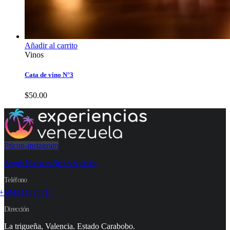
Añadir al carrito
Vinos
Cata de vino N°3
$
50.00
Pticon-instagram
Seguir Nuestras Redes Sociales
Teléfono
+584244374717
Dirección
La trigueña, Valencia. Estado Carabobo.