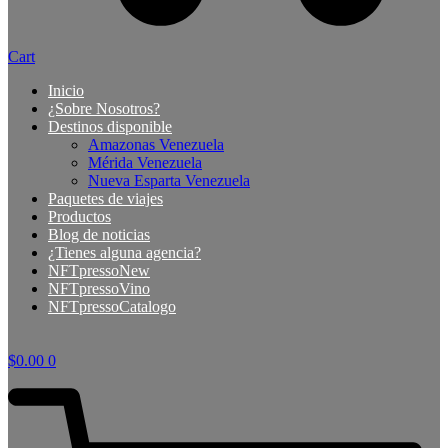
Cart
Inicio
¿Sobre Nosotros?
Destinos disponible
Amazonas Venezuela
Mérida Venezuela
Nueva Esparta Venezuela
Paquetes de viajes
Productos
Blog de noticias
¿Tienes alguna agencia?
NFTpressoNew
NFTpressoVino
NFTpressoCatalogo
$
0.00
0