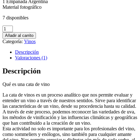
1 Empanada Argentina
Material fotográfico
7 disponibles
Cata
de
Añadir al carrito
vino
Categoría:
Vinos
N°5
cantidad
Descripción
Valoraciones (1)
Descripción
Qué es una cata de vino
La cata de vinos es un proceso analítico que nos permite evaluar y
entender un vino a través de nuestros sentidos. Sirve para identificar
las características de un vino, desde su procedencia hasta su calidad.
A través de este proceso, podemos reconocer las variedades de uva,
los métodos de vinificación y las influencias climáticas y geográficas
que han contribuido a la creación de un vino.
Esta actividad no solo es importante para los profesionales del vino,
como sommeliers y enólogos, sino también para cualquier amante
del vino. Nos permite apreciar y disfrutar aún más de cada sorbo, al