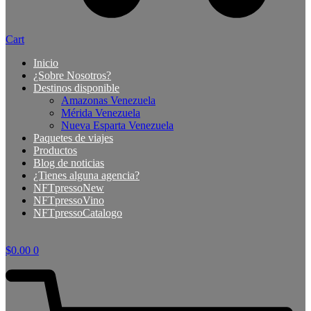
Cart
Inicio
¿Sobre Nosotros?
Destinos disponible
Amazonas Venezuela
Mérida Venezuela
Nueva Esparta Venezuela
Paquetes de viajes
Productos
Blog de noticias
¿Tienes alguna agencia?
NFTpressoNew
NFTpressoVino
NFTpressoCatalogo
$
0.00
0