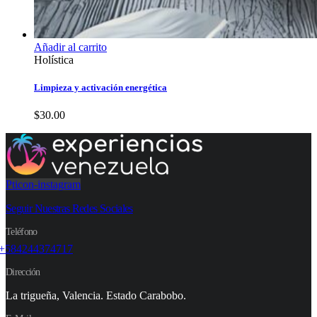
Añadir al carrito
Holística
Limpieza y activación energética
$
30.00
Pticon-instagram
Seguir Nuestras Redes Sociales
Teléfono
+584244374717
Dirección
La trigueña, Valencia. Estado Carabobo.